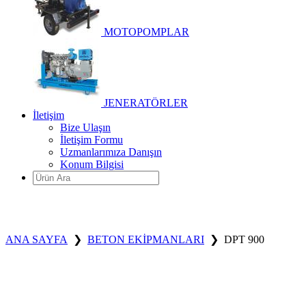
MOTOPOMPLAR
JENERATÖRLER
İletişim
Bize Ulaşın
İletişim Formu
Uzmanlarımıza Danışın
Konum Bilgisi
ANA SAYFA
❯
BETON EKİPMANLARI
❯
DPT 900