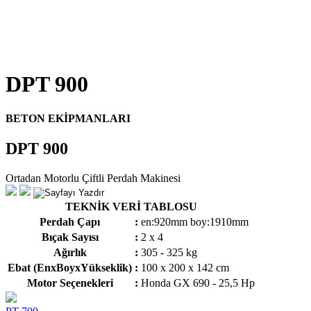
DPT 900
BETON EKİPMANLARI
DPT 900
Ortadan Motorlu Çiftli Perdah Makinesi
TEKNİK VERİ TABLOSU
Perdah Çapı
:
en:920mm boy:1910mm
Bıçak Sayısı
:
2 x 4
Ağırlık
:
305 - 325 kg
Ebat (EnxBoyxYükseklik)
:
100 x 200 x 142 cm
Motor Seçenekleri
:
Honda GX 690 - 25,5 Hp