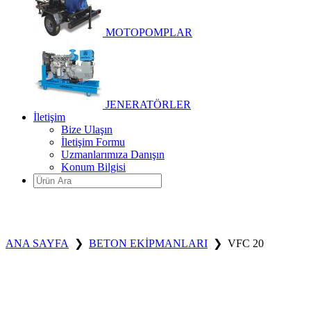
MOTOPOMPLAR
JENERATÖRLER
İletişim
Bize Ulaşın
İletişim Formu
Uzmanlarımıza Danışın
Konum Bilgisi
ANA SAYFA
❯
BETON EKİPMANLARI
❯
VFC 20