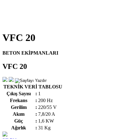
VFC 20
BETON EKİPMANLARI
VFC 20
TEKNİK VERİ TABLOSU
Çıkış Sayısı
:
1
Frekans
:
200 Hz
Gerilim
:
220/55 V
Akım
:
7,8/20 A
Güç
:
1,6 KW
Ağırlık
:
31 Kg