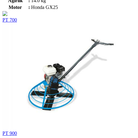
Ağırlık
:
14.0 kg
Motor
:
Honda GX25
PT 700
PT 900