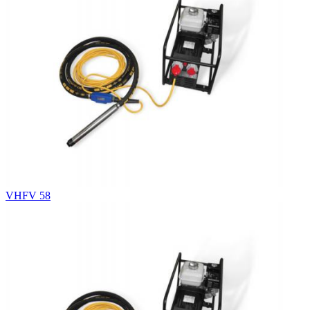
VHFV 58