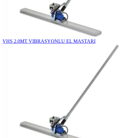
VHS 2.0MT VIBRASYONLU EL MASTARI