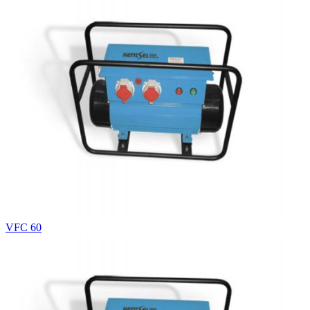
VFC 60