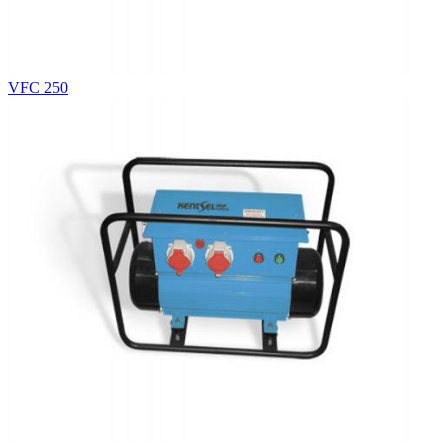
VFC 250