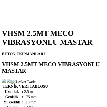
VHSM 2.5MT MECO
VIBRASYONLU MASTAR
BETON EKİPMANLARI
VHSM 2.5MT MECO VIBRASYONLU
MASTAR
TEKNİK VERİ TABLOSU
Uzunluk
:
2.5 m
Genişlik
:
175 mm
Yükseklik
:
110 mm