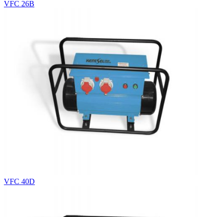
VFC 26B
VFC 40D