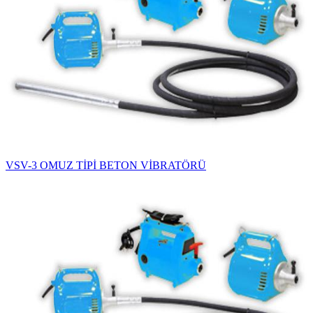
VSV-3 OMUZ TİPİ BETON VİBRATÖRÜ