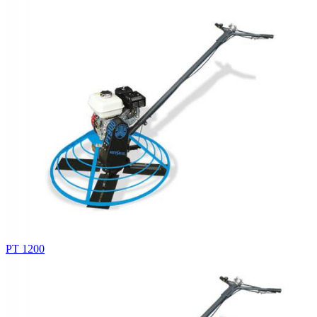
PT 1200