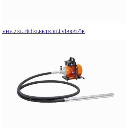
VHV-2 EL TİPİ ELEKTRİKLİ VİBRATÖR