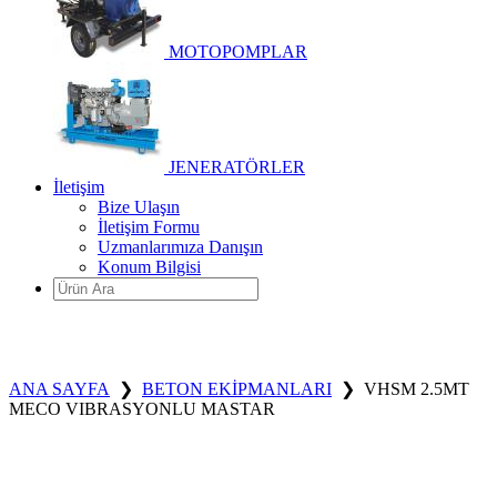
MOTOPOMPLAR
JENERATÖRLER
İletişim
Bize Ulaşın
İletişim Formu
Uzmanlarımıza Danışın
Konum Bilgisi
ANA SAYFA
❯
BETON EKİPMANLARI
❯
VHSM 2.5MT
MECO VIBRASYONLU MASTAR