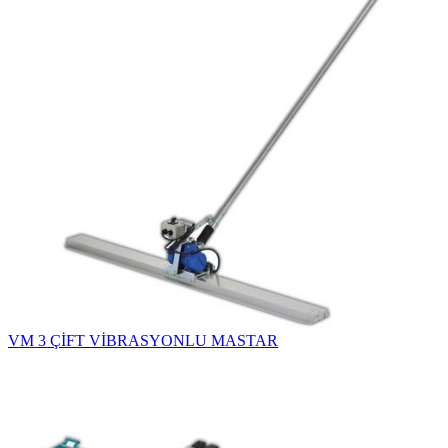
VM 3 ÇİFT VİBRASYONLU MASTAR