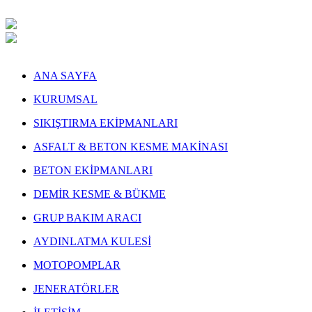
ANA SAYFA
KURUMSAL
SIKIŞTIRMA EKİPMANLARI
ASFALT & BETON KESME MAKİNASI
BETON EKİPMANLARI
DEMİR KESME & BÜKME
GRUP BAKIM ARACI
AYDINLATMA KULESİ
MOTOPOMPLAR
JENERATÖRLER