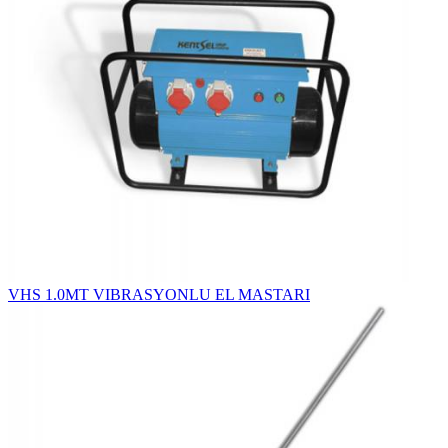
VHS 1.0MT VIBRASYONLU EL MASTARI