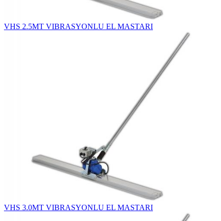
VHS 2.5MT VIBRASYONLU EL MASTARI
VHS 3.0MT VIBRASYONLU EL MASTARI