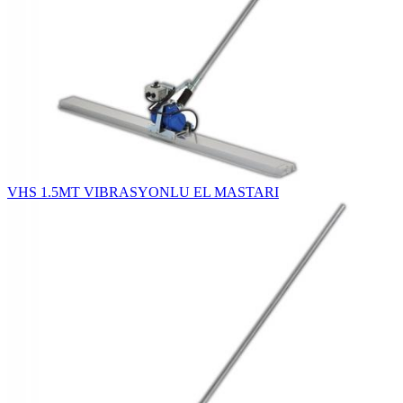
VHS 1.5MT VIBRASYONLU EL MASTARI