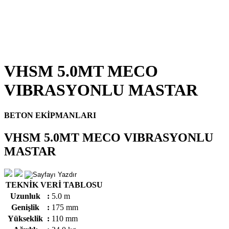
VHSM 5.0MT MECO
VIBRASYONLU MASTAR
BETON EKİPMANLARI
VHSM 5.0MT MECO VIBRASYONLU
MASTAR
TEKNİK VERİ TABLOSU
Uzunluk
:
5.0 m
Genişlik
:
175 mm
Yükseklik
:
110 mm