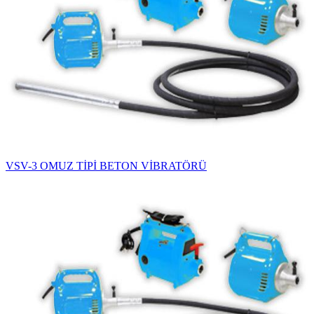
VSV-3 OMUZ TİPİ BETON VİBRATÖRÜ