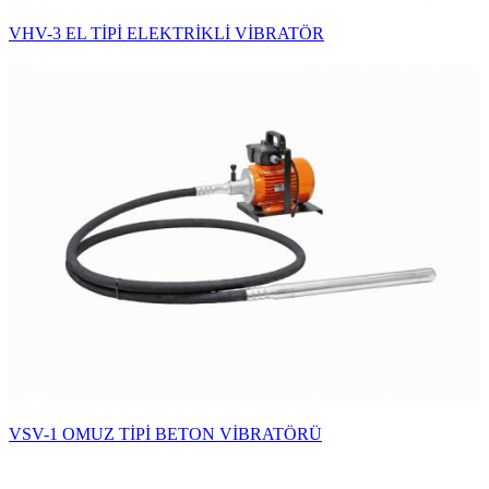
VHV-3 EL TİPİ ELEKTRİKLİ VİBRATÖR
VSV-1 OMUZ TİPİ BETON VİBRATÖRÜ