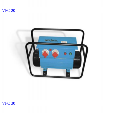
VFC 20
VFC 30