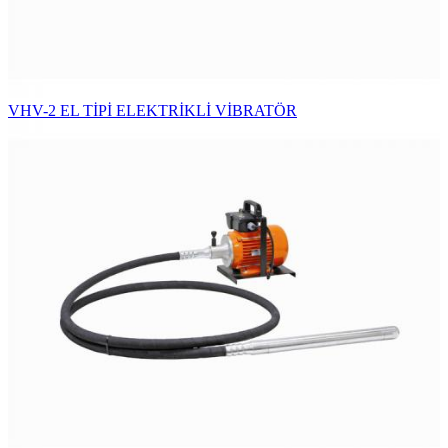
VHV-2 EL TİPİ ELEKTRİKLİ VİBRATÖR