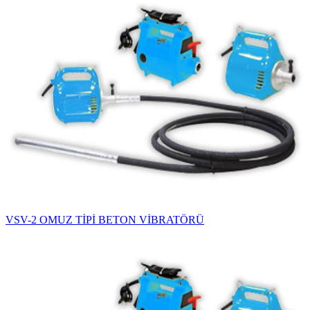
VSV-2 OMUZ TİPİ BETON VİBRATÖRÜ