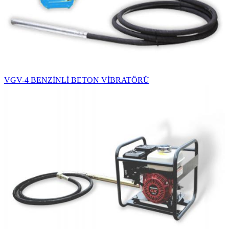
VGV-4 BENZİNLİ BETON VİBRATÖRÜ