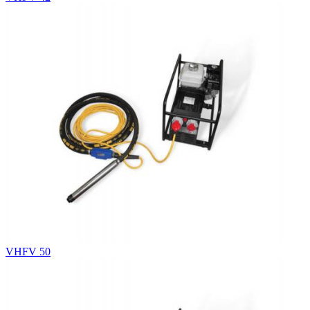
VHFV 50