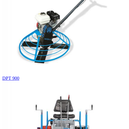
DPT 900