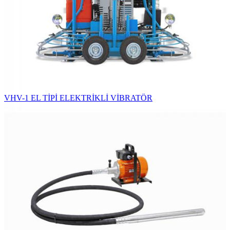
VHV-1 EL TİPİ ELEKTRİKLİ VİBRATÖR