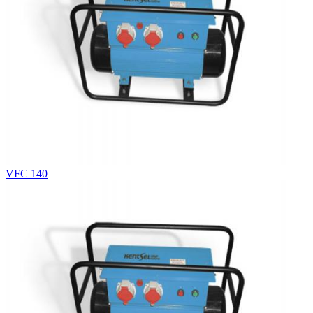
VFC 140