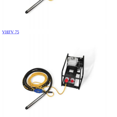
VHFV 75