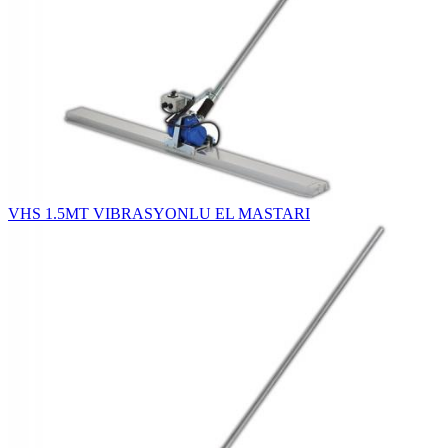
VHS 1.5MT VIBRASYONLU EL MASTARI