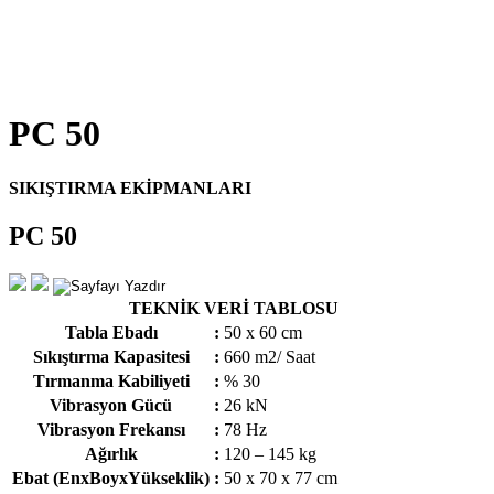
PC 50
SIKIŞTIRMA EKİPMANLARI
PC 50
TEKNİK VERİ TABLOSU
Tabla Ebadı
:
50 x 60 cm
Sıkıştırma Kapasitesi
:
660 m2/ Saat
Tırmanma Kabiliyeti
:
% 30
Vibrasyon Gücü
:
26 kN
Vibrasyon Frekansı
:
78 Hz
Ağırlık
:
120 – 145 kg
Ebat (EnxBoyxYükseklik)
:
50 x 70 x 77 cm