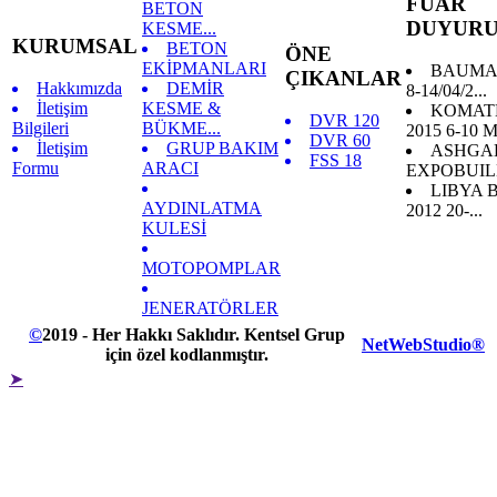
FUAR
BETON
DUYURU
KESME...
KURUMSAL
BETON
ÖNE
EKİPMANLARI
BAUMA 
ÇIKANLAR
Hakkımızda
DEMİR
8-14/04/2...
İletişim
KESME &
KOMAT
DVR 120
Bilgileri
BÜKME...
2015 6-10 Ma
DVR 60
İletişim
GRUP BAKIM
ASHGA
FSS 18
Formu
ARACI
EXPOBUILD
LIBYA 
AYDINLATMA
2012 20-...
KULESİ
MOTOPOMPLAR
JENERATÖRLER
©
2019 - Her Hakkı Saklıdır. Kentsel Grup
NetWebStudio®
için özel kodlanmıştır.
➤