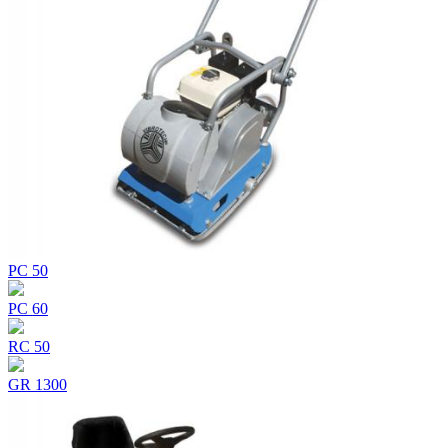
PC 50
PC 60
RC 50
GR 1300