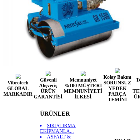
Kolay Bakım
Güvenli
Memnuniyet
T
Vibrotech
SORUNSUZ
Alışveriş
%100 MÜŞTERİ
GLOBAL
YEDEK
ÜRÜN
MEMNUNİYETİ
TE
MARKADIR
PARÇA
GARANTİSİ
İLKESİ
Ü
TEMİNİ
ÜRÜNLER
SIKIŞTIRMA
EKİPMANLA...
ASFALT &